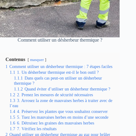
Comment utiliser un désherbeur thermique ?
Contenus
masquer
1
Comment utiliser un désherbeur thermique : 7 étapes faciles
1.1
1. Un désherbeur thermique est-il le bon outil ?
1.1.1
Dans quels cas peut-on utiliser un désherbeur
thermique ?
1.1.2
Quand éviter d’utiliser un désherbeur thermique ?
1.2
2. Prenez les mesures de sécurité nécessaires
1.3
3. Arrosez la zone de mauvaises herbes à traiter avec de
l’eau
1.4
4. Préservez les plantes que vous souhaitez conserver
1.5
5. Tuez les mauvaises herbes en moins d’une seconde
1.6
6. Détruisez les graines des mauvaises herbes
1.7
7. Vérifiez les résultats
2
Quand utiliser un désherbeur thermique au gaz pour brûler