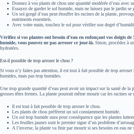
Donnez à vos plants de chou une quantité modérée d’eau avec un
Essayez de garder le sol humide, mais ne laissez pas le jardin se 
Un sol gorgé d’eau peut étouffer les racines de la plante, provoqu
nutriments essentiels.
Avec votre main, touchez le sol pour vérifier son degré d’humidit
Vérifiez si vos plantes ont besoin d’eau en enfonçant vos doigts de 5
humide, vous pouvez ne pas arroser ce jour-là.
Sinon, procédez à un
hydratées.
Est-il possible de trop arroser le chou ?
Si vous n’y faites pas attention, il est tout à fait possible de trop arrose
humides, mais pas trop humides.
Une trop grande quantité d’eau peut avoir un impact sur la santé de la p
grosses têtes fermes. La plante pourrait même mourir car les racines se n
Il est tout à fait possible de trop arroser le chou.
Les plants de chou préfèrent un sol constamment humide.
Un sol trop humide aura pour conséquence que les plantes luttent
Les feuilles jaunes sont le premier signe d’un problème d’arrosag
A l’inverse, la plante va finir par mourir si ses besoins en eau ne s