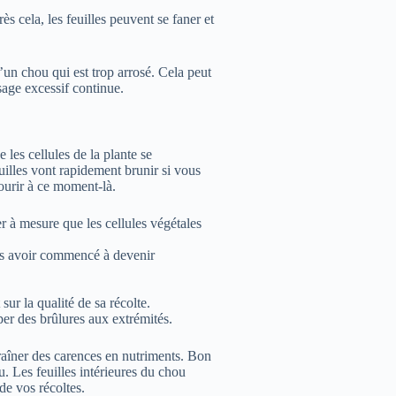
s cela, les feuilles peuvent se faner et
d’un chou qui est trop arrosé. Cela peut
osage excessif continue.
les cellules de la plante se
uilles vont rapidement brunir si vous
ourir à ce moment-là.
 à mesure que les cellules végétales
rès avoir commencé à devenir
ur la qualité de sa récolte.
er des brûlures aux extrémités.
traîner des carences en nutriments. Bon
. Les feuilles intérieures du chou
de vos récoltes.