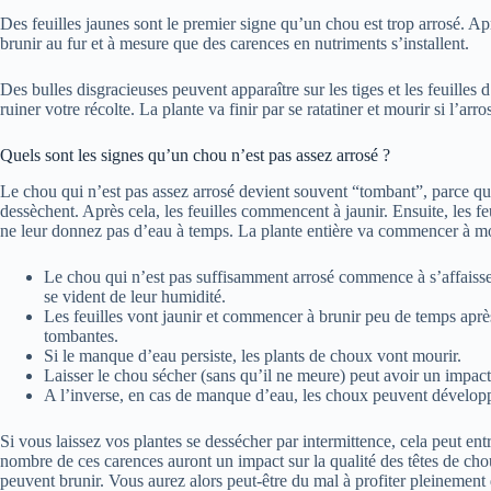
Des feuilles jaunes sont le premier signe qu’un chou est trop arrosé. Aprè
brunir au fur et à mesure que des carences en nutriments s’installent.
Des bulles disgracieuses peuvent apparaître sur les tiges et les feuilles 
ruiner votre récolte. La plante va finir par se ratatiner et mourir si l’arr
Quels sont les signes qu’un chou n’est pas assez arrosé ?
Le chou qui n’est pas assez arrosé devient souvent “tombant”, parce que 
dessèchent. Après cela, les feuilles commencent à jaunir. Ensuite, les fe
ne leur donnez pas d’eau à temps. La plante entière va commencer à m
Le chou qui n’est pas suffisamment arrosé commence à s’affaisser
se vident de leur humidité.
Les feuilles vont jaunir et commencer à brunir peu de temps ap
tombantes.
Si le manque d’eau persiste, les plants de choux vont mourir.
Laisser le chou sécher (sans qu’il ne meure) peut avoir un impact s
A l’inverse, en cas de manque d’eau, les choux peuvent développ
Si vous laissez vos plantes se dessécher par intermittence, cela peut en
nombre de ces carences auront un impact sur la qualité des têtes de chou
peuvent brunir. Vous aurez alors peut-être du mal à profiter pleinement 