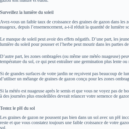
gazon soit mature et établi.
Surveillez la lumière du soleil
Avez-vous un faible taux de croissance des graines de gazon dans les
nuageux, depuis l’ensemencement, a-t-il réduit la quantité de lumière so
Le manque de soleil peut avoir des effets négatifs. D’une part, les jeun
lumière du soleil pour pousser et l’herbe peut mourir dans les parties d
D’autre part, les zones ombragées (ou même une météo nuageuse) peuven
température du sol, ce qui peut entraîner une germination plus lente ou 
Si de grandes surfaces de votre jardin ne reçoivent pas beaucoup de lum
d’utiliser un mélange de graines de gazon conçu pour les zones ombrag
Si la météo est nuageuse après le semis et que vous ne voyez pas de bon
à des journées plus ensoleillées devrait relancer votre semence de gazo
Testez le pH du sol
Les graines de gazon ne poussent pas bien dans un sol avec un pH incorr
reste et que vous constatez toujours une faible croissance de votre gazon
sol.