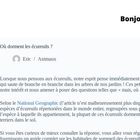
Passer
au
contenu
Où dorment les écureuils ?
Eric
Animaux
Lorsque nous pensons aux écureuils, notre esprit pense immédiatement à
qui saute de branche en branche dans les arbres de nos jardins ! Ces pe
notre intérêt et nous amener à poser des questions telles que « mais, où
Selon le
National Geographic
(l’article n’est malheureusement plus disp
espèces d’écureuils répertoriées dans le monde entier, regroupées sous 
l’espèce à laquelle ils appartiennent, la plupart de ces écureuils dorme
terriers dans le sol.
Si vous êtes curieux de mieux connaître la réponse, vous allez vous rég
fournissons un guide complet sur les habitudes de sommeil des écureuil