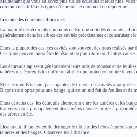
Maintenant que vous en savez plus sur les écureuils et leurs nids, voici 
commun des différents types d’écureuils et comment en repérer un.
Les nids des écureuils arboricoles
La majorité des écureuils communs en Europe sont des écureuils arbori
généralement dans les arbres des cavités préexistantes et construisent leu
Dans la plupart des cas, ces cavités sont souvent des trous réalisés par
Ces trous peuvent aussi être le résultat de pourriture ou d’autres causes.
Les écureuils tapissent généralement leurs nids de mousse et de feuille
tanières des écureuils leur offre un abri et une protection contre le vent e
Si les écureuils ne sont pas capables de trouver des cavités appropriées p
B consiste à opter pour une bauge, qui est un nid fait de feuilles et de
Dans certains cas, les écureuils alterneront entre les tanières et les bau
trouverez donc principalement des tanières dans les arbres à proximité 
des arbres en été.
Idéalement, il faut éviter de déranger le nid car des bébés écureuils peuv
tanières et des bauges. Observez-les à distance.