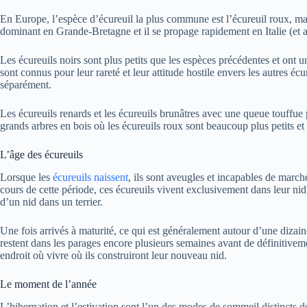
En Europe, l’espèce d’écureuil la plus commune est l’écureuil roux, mai
dominant en Grande-Bretagne et il se propage rapidement en Italie (et 
Les écureuils noirs sont plus petits que les espèces précédentes et ont un
sont connus pour leur rareté et leur attitude hostile envers les autres écur
séparément.
Les écureuils renards et les écureuils brunâtres avec une queue touffue 
grands arbres en bois où les écureuils roux sont beaucoup plus petits et
L’âge des écureuils
Lorsque les
écureuils naissent
, ils sont aveugles et incapables de marc
cours de cette période, ces écureuils vivent exclusivement dans leur nid
d’un nid dans un terrier.
Une fois arrivés à maturité, ce qui est généralement autour d’une dizaine
restent dans les parages encore plusieurs semaines avant de définitivem
endroit où vivre où ils construiront leur nouveau nid.
Le moment de l’année
L’hibernation et l’estivation sont l’un des modes de sommeil distincts