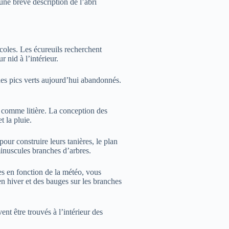
une brève description de l’abri
coles. Les écureuils recherchent
r nid à l’intérieur.
 des pics verts aujourd’hui abandonnés.
s comme litière. La conception des
t la pluie.
our construire leurs tanières, le plan
 minuscules branches d’arbres.
ges en fonction de la météo, vous
en hiver et des bauges sur les branches
ent être trouvés à l’intérieur des