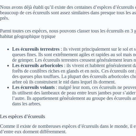
Nous avons déjà établi qu’il existe des centaines d’espèces d’écureuils
beaucoup de ces écureuils sont assez similaires dans presque tous les as
près.
Parmi toutes ces espèces, nous pouvons classer tous les écureuils en 3 
habitat géographique typique
Les écureuils terrestres
: ils vivent principalement sur le sol et
queues fines. Ils sont extrêmement agiles et rapides au sol mais ne
de grimper. Les écureuils terrestres creusent généralement leurs ni
Les écureuils arboricoles
: ils vivent et habitent généralement da
forêts de conifères riches en glands et en noix. Ces écureuils on
des queues plus touffues. La plupart des écureuils arboricoles c
arbre où ils construisent le nid dans lequel ils dorment.
Les écureuils volants
: malgré leur nom, ces écureuils ne peuven
ils utilisent des lambeaux de peau entre leurs jambes pour s’aider 
l’autre. Ils appartiennent généralement au groupe des écureuils ar
dans les arbres.
Les espèces d’écureuils
Comme il existe de nombreuses espèces d’écureuils dans le monde, il es
d’entre eux dorment différemment.