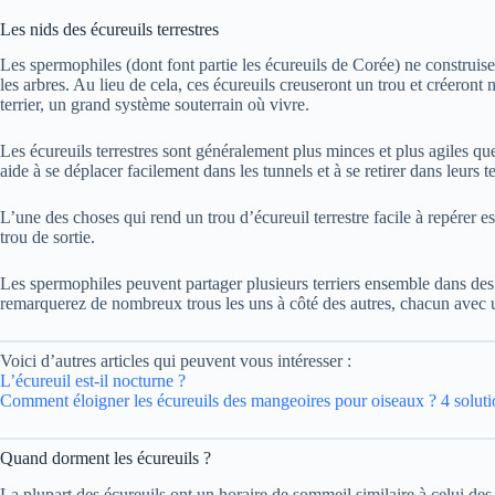
Les nids des écureuils terrestres
Les spermophiles (dont font partie les écureuils de Corée) ne construis
les arbres. Au lieu de cela, ces écureuils creuseront un trou et créeront 
terrier, un grand système souterrain où vivre.
Les écureuils terrestres sont généralement plus minces et plus agiles que 
aide à se déplacer facilement dans les tunnels et à se retirer dans leurs te
L’une des choses qui rend un trou d’écureuil terrestre facile à repérer est 
trou de sortie.
Les spermophiles peuvent partager plusieurs terriers ensemble dans des
remarquerez de nombreux trous les uns à côté des autres, chacun avec un 
Voici d’autres articles qui peuvent vous intéresser :
L’écureuil est-il nocturne ?
Comment éloigner les écureuils des mangeoires pour oiseaux ? 4 soluti
Quand dorment les écureuils ?
La plupart des écureuils ont un horaire de sommeil similaire à celui des 